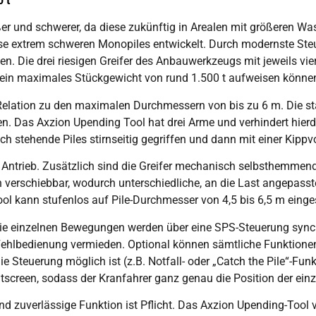
 t
 und schwerer, da diese zukünftig in Arealen mit größeren Was
diese extrem schweren Monopiles entwickelt. Durch modernste St
den. Die drei riesigen Greifer des Anbauwerkzeugs mit jeweils 
m ein maximales Stückgewicht von rund 1.500 t aufweisen könne
 Relation zu den maximalen Durchmessern von bis zu 6 m. Die s
. Das Axzion Upending Tool hat drei Arme und verhindert hierdur
h stehende Piles stirnseitig gegriffen und dann mit einer Kippv
ntrieb. Zusätzlich sind die Greifer mechanisch selbsthemmend, 
h verschiebbar, wodurch unterschiedliche, an die Last angepass
kann stufenlos auf Pile-Durchmesser von 4,5 bis 6,5 m einges
 Die einzelnen Bewegungen werden über eine SPS-Steuerung sync
ne Fehlbedienung vermieden. Optional können sämtliche Funkti
ie Steuerung möglich ist (z.B. Notfall- oder „Catch the Pile“-Fu
plitscreen, sodass der Kranfahrer ganz genau die Position der ei
und zuverlässige Funktion ist Pflicht. Das Axzion Upending-Tool 