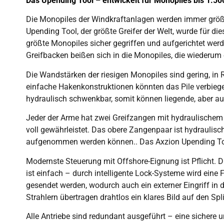
Das Upending Tool – entwickelt für Monopiles bis 1.500
Die Monopiles der Windkraftanlagen werden immer größer
Upending Tool, der größte Greifer der Welt, wurde für 
größte Monopiles sicher gegriffen und aufgerichtet wer
Greifbacken beißen sich in die Monopiles, die wiederu
Die Wandstärken der riesigen Monopiles sind gering, in
einfache Hakenkonstruktionen könnten das Pile verbiegen
hydraulisch schwenkbar, somit können liegende, aber auc
Jeder der Arme hat zwei Greifzangen mit hydraulischem A
voll gewährleistet. Das obere Zangenpaar ist hydraulisc
aufgenommen werden können.. Das Axzion Upending Tool 
Modernste Steuerung mit Offshore-Eignung ist Pflicht.
ist einfach – durch intelligente Lock-Systeme wird ei
gesendet werden, wodurch auch ein externer Eingriff in d
Strahlern übertragen drahtlos ein klares Bild auf den S
Alle Antriebe sind redundant ausgeführt – eine sichere 