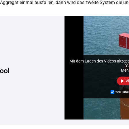
n Aggregat einmal ausfallen, dann wird das zweite System die une
Mit dem Laden des Videos akzepti
Y
ool
Mehr
V
YouTube 