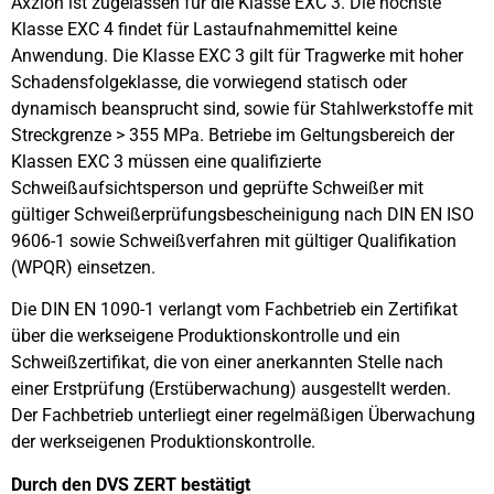
Axzion ist zugelassen für die Klasse EXC 3. Die höchste
Klasse EXC 4 findet für Lastaufnahmemittel keine
Anwendung. Die Klasse EXC 3 gilt für Tragwerke mit hoher
Schadensfolgeklasse, die vorwiegend statisch oder
dynamisch beansprucht sind, sowie für Stahlwerkstoffe mit
Streckgrenze > 355 MPa. Betriebe im Geltungsbereich der
Klassen EXC 3 müssen eine qualifizierte
Schweißaufsichtsperson und geprüfte Schweißer mit
gültiger Schweißerprüfungsbescheinigung nach DIN EN ISO
9606-1
sowie Schweißverfahren mit gültiger Qualifikation
(WPQR) einsetzen.
Die DIN EN 1090-1 verlangt vom Fachbetrieb
ein Zertifikat
über die werkseigene Produktionskontrolle und ein
Schweißzertifikat, die von
einer anerkannten Stelle nach
einer Erstprüfung
(Erstüberwachung) ausgestellt werden.
Der
Fachbetrieb unterliegt einer regelmäßigen Über
wachung
der werkseigenen Produktionskontrolle.
Durch den DVS ZERT bestätigt