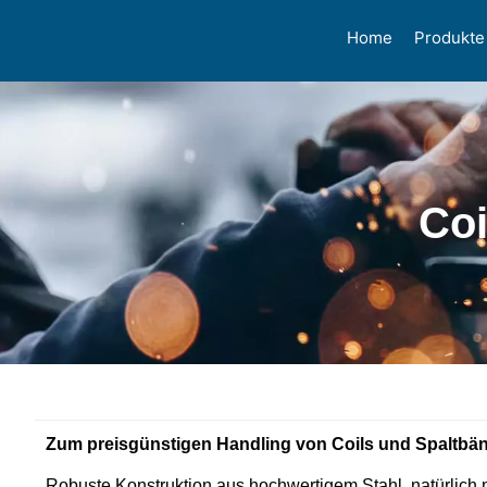
Home
Produkte
Co
Zum preisgünstigen Handling von Coils und Spaltbä
Robuste Konstruktion aus hochwertigem Stahl, natürlich 