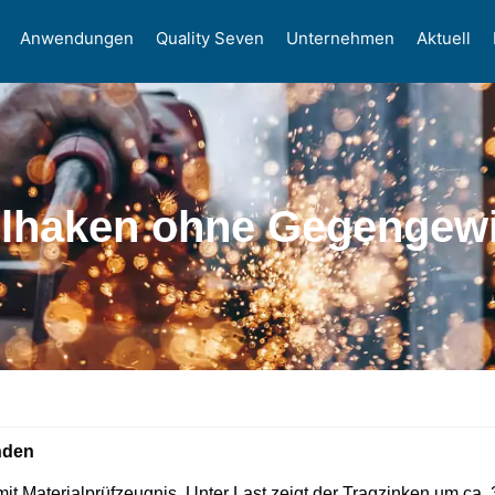
Anwendungen
Quality Seven
Unternehmen
Aktuell
ilhaken ohne Gegengewi
nden
mit Materialprüfzeugnis. Unter Last zeigt der Tragzinken um ca