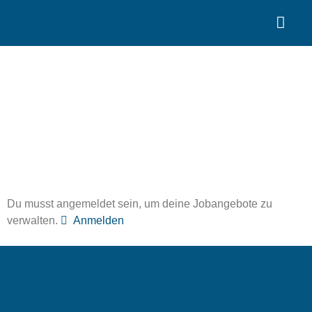
Search for:
Quality Seven
Job Dashboard
Du musst angemeldet sein, um deine Jobangebote zu
verwalten.
Anmelden