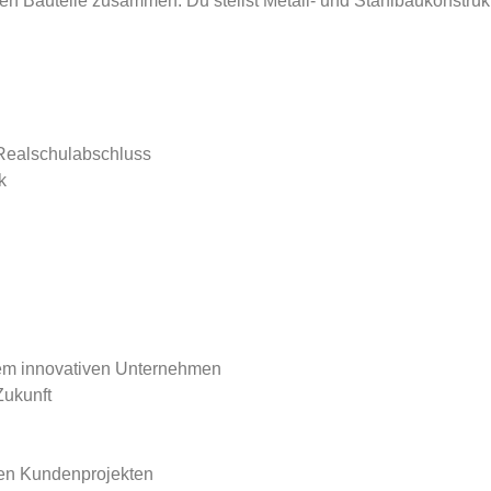
lnen Bauteile zusammen. Du stellst Metall- und Stahlbaukonstr
 Realschulabschluss
k
inem innovativen Unternehmen
Zukunft
len Kundenprojekten