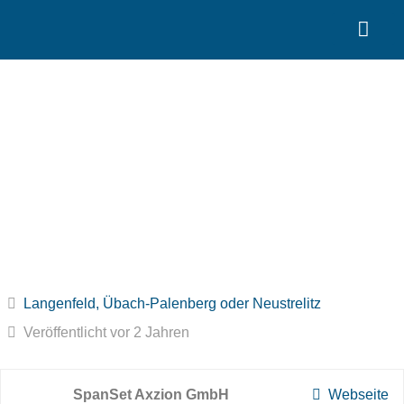
Search for:
Quality Seven
Konstrukteur (m/w/d)
Langenfeld, Übach-Palenberg oder Neustrelitz
Veröffentlicht vor 2 Jahren
SpanSet Axzion GmbH
Webseite