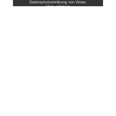
Datenschutzerklärung von Vimeo.
Mehr erfahren
Video laden
Vimeo immer entsperren