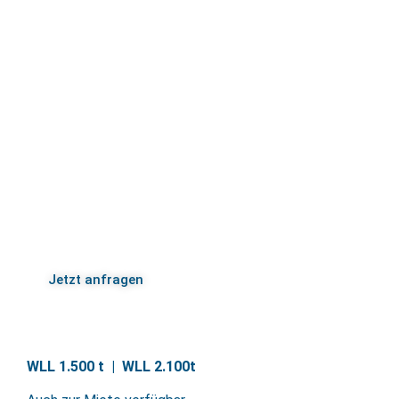
Effiziente Monopile Installation für
anspruchsvolle Offshore Projekte
Das Axzion Upending Tool ermöglicht eine sichere und
effiziente Installation von Monopiles in der Offshore
Windindustrie.
Dank modularer Bauweise, hoher Prozessicherheit und
effizienter Handhabung eignet sich das System ideal
für unterschiedliche Monopile-Durchmesser sowie für
flanschlose und geflanschte Monopiles.
Jetzt anfragen
WLL 1.500 t | WLL 2.100t