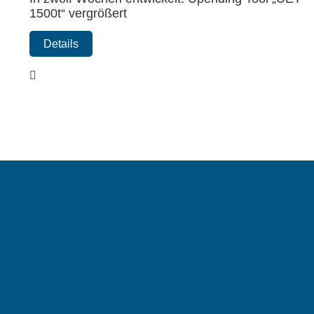
1500t“ vergrößert
Details